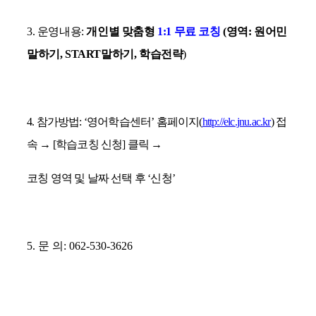
3.
운영내용
:
개인별 맞춤형
1:1
무료 코칭
(
영역
:
원어민
말하기
, START
말하기
,
학습전략
)
4.
참가방법
: ‘
영어학습센터
’
홈페이지
(
http://elc.jnu.ac.kr
)
접
속
→
[
학습코칭 신청
]
클릭
→
코칭 영역 및 날짜 선택 후
‘
신청
’
5.
문 의
: 062-530-3626