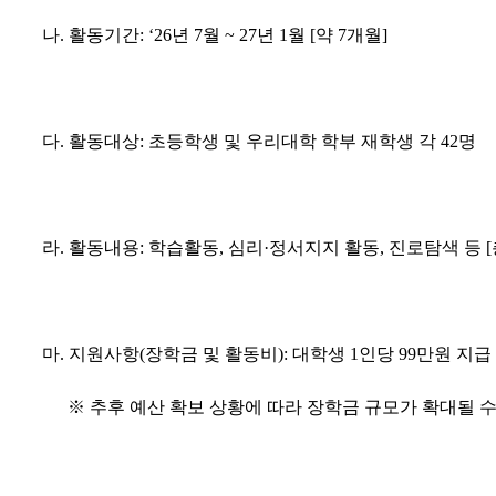
나
.
활동기간
: ‘26
년
7
월
~ 27
년
1
월
[
약
7
개월
]
다
.
활동대상
:
초등학생 및 우리대학 학부 재학생 각
42
명
라
.
활동내용
:
학습활동
,
심리
·
정서지지 활동
,
진로탐색 등
[
마
.
지원사항
(
장학금 및 활동비
):
대학생
1
인당
99
만원 지급
※
추후 예산 확보 상황에 따라 장학금 규모가 확대될 수