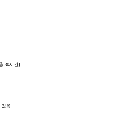
총
30
시간
]
 있음